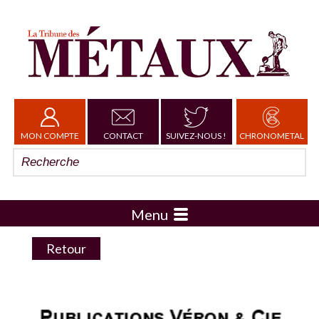
MON COMPTE
CONTACT
SUIVEZ-NOUS !
CHRONOMETAL
Menu
Retour