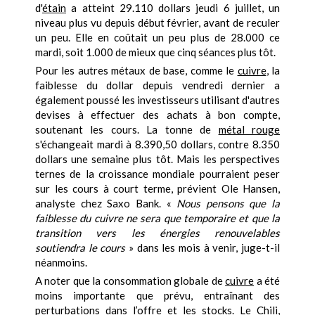
d'
étain
a atteint 29.110 dollars jeudi 6 juillet, un
niveau plus vu depuis début février, avant de reculer
un peu. Elle en coûtait un peu plus de 28.000 ce
mardi, soit 1.000 de mieux que cinq séances plus tôt.
Pour les autres métaux de base, comme le
cuivre
, la
faiblesse du dollar depuis vendredi dernier a
également poussé les investisseurs utilisant d'autres
devises à effectuer des achats à bon compte,
soutenant les cours. La tonne de
métal rouge
s'échangeait mardi à 8.390,50 dollars, contre 8.350
dollars une semaine plus tôt. Mais les perspectives
ternes de la croissance mondiale pourraient peser
sur les cours à court terme, prévient Ole Hansen,
analyste chez Saxo Bank. «
Nous pensons que la
faiblesse du cuivre ne sera que temporaire et que la
transition vers les énergies renouvelables
soutiendra le cours
» dans les mois à venir, juge-t-il
néanmoins.
A noter que la consommation globale de
cuivre
a été
moins importante que prévu, entraînant des
perturbations dans l’offre et les stocks. Le Chili,