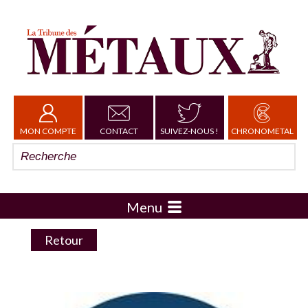
MON COMPTE
CONTACT
SUIVEZ-NOUS !
CHRONOMETAL
Menu
Retour