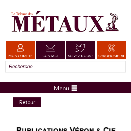
MON COMPTE
CONTACT
SUIVEZ-NOUS !
CHRONOMETAL
Menu
Retour