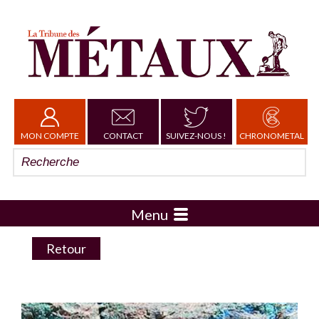
MON COMPTE
CONTACT
SUIVEZ-NOUS !
CHRONOMETAL
Menu
Retour