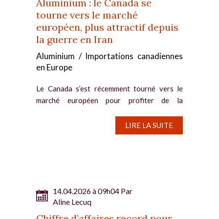
Aluminium : le Canada se
tourne vers le marché
européen, plus attractif depuis
la guerre en Iran
Aluminium / Importations canadiennes
en Europe
Le Canada s’est récemment tourné vers le
marché européen pour profiter de la
robustesse des primes, qui ont bondi depuis le
début de la guerre en Iran. Au Moyen-Orient,
LIRE LA SUITE
les perturbations de production et
d’expédition ont accentué...
14.04.2026 à 09h04 Par
Aline Lecuq
Chiffre d’affaires record pour