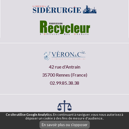
42 rue d'Antrain
35700 Rennes (France)
02.99.85.38.38
Ce site utilise Google Analytics.
En continuant à naviguer, vous nous autorisez à
déposer un cookie à des fins de mesure d'audience..
Mentions légales ®
CGU
CGV
En savoir plus ou s'opposer
|
|
Nos articles
Lettre d'information
Plan du Site