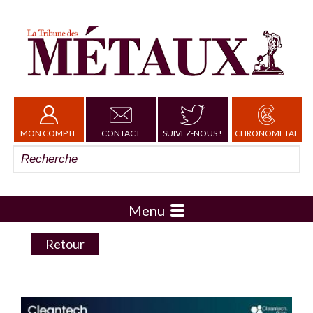
MON COMPTE
CONTACT
SUIVEZ-NOUS !
CHRONOMETAL
Menu
Retour