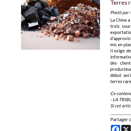
Terres r
Posté par 
La Chine a
trois sour
exportat
d’approvis
mis en pla
Il exige de
informatio
des clien
producteu
début avr
terres rare
Ce contenu
- LA TRI
Si cet arti
Partager ce
Face