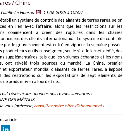
ares / Chine
:
Gaëlle Le Huérou
11.06.2025 à 10h07
 établi un système de contrôle des aimants de terres rares, selon
ces en lien avec l’affaire, alors que les restrictions sur les
ions commencent à créer des ruptures dans les chaînes
ionnement des clients internationaux. Le système de contrôle
ce par le gouvernement est entré en vigueur la semaine passée.
s producteurs qu'ils renseignent, sur le site Internet dédié, des
ns supplémentaires, tels que les volumes échangés et les noms
ts, ont révélé trois sources du marché. La Chine, premier
r et exportateur mondial d'aimants de terres rares, a imposé
il des restrictions sur les exportations de sept éléments de
s de poids moyen à lourd et de...
 est réservé aux abonnés des revues suivantes :
BUNE DES MÉTAUX
cle vous intéresse,
consultez notre offre d'abonnements
t article :
book
X
LinkedIn