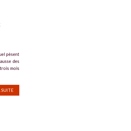
x
uel pèsent
hausse des
 trois mois
A SUITE