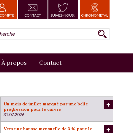
COMPTE
CONTACT
SUIVEZ-NOUS !
CHRONOMETAL
À propos
Contact
+
Un mois de juillet marqué par une belle
progression pour le cuivre
31.07.2026
+
Vers une hausse mensuelle de 3 % pour le