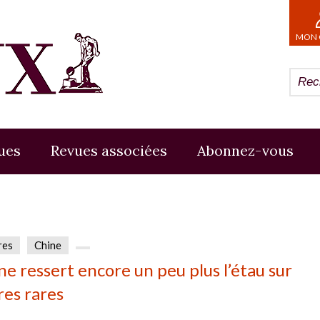
MON 
ues
Revues associées
Abonnez-vous
res
Chine
ne ressert encore un peu plus l’étau sur
res rares