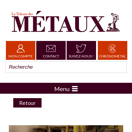
MON COMPTE
CONTACT
SUIVEZ-NOUS !
CHRONOMETAL
Menu
Retour