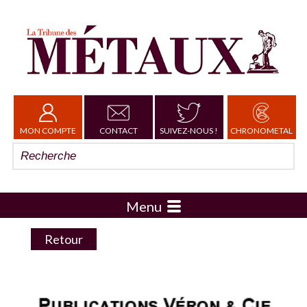
MON COMPTE
CONTACT
SUIVEZ-NOUS !
CHRONOMETAL
Menu
Retour