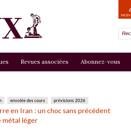
MON 
ues
Revues associées
Abonnez-vous
m
envolée des cours
prévisions 2026
rre en Iran : un choc sans précédent
e métal léger