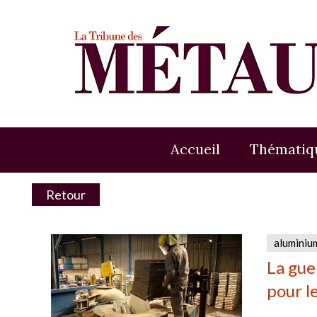
Accueil
Thématiq
Retour
aluminiu
La gue
pour l