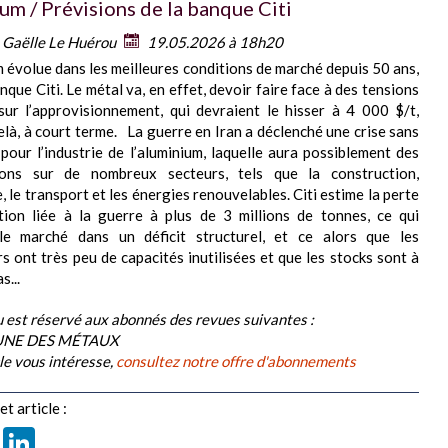
um / Prévisions de la banque Citi
:
Gaëlle Le Huérou
19.05.2026 à 18h20
m évolue dans les meilleures conditions de marché depuis 50 ans,
nque Citi. Le métal va, en effet, devoir faire face à des tensions
ur l’approvisionnement, qui devraient le hisser à 4 000 $/t,
elà, à court terme. La guerre en Iran a déclenché une crise sans
pour l’industrie de l’aluminium, laquelle aura possiblement des
ions sur de nombreux secteurs, tels que la construction,
, le transport et les énergies renouvelables. Citi estime la perte
tion liée à la guerre à plus de 3 millions de tonnes, ce qui
le marché dans un déficit structurel, et ce alors que les
s ont très peu de capacités inutilisées et que les stocks sont à
s...
 est réservé aux abonnés des revues suivantes :
BUNE DES MÉTAUX
cle vous intéresse,
consultez notre offre d'abonnements
t article :
book
X
LinkedIn