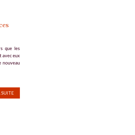
ces
rs que les
et avec eux
de nouveau
A SUITE