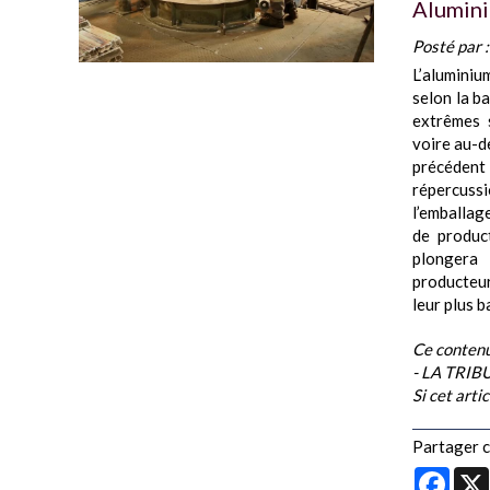
Alumini
Posté par 
L’aluminiu
selon la ba
extrêmes s
voire au-d
précédent 
répercuss
l’emballage
de produc
plongera 
producteur
leur plus ba
Ce contenu
- LA TRI
Si cet arti
Partager ce
Face