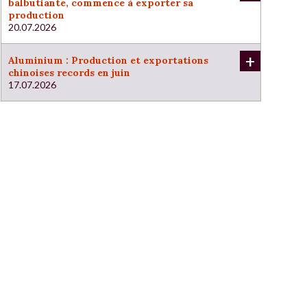
balbutiante, commence à exporter sa
production
20.07.2026
+
Aluminium : Production et exportations
chinoises records en juin
17.07.2026