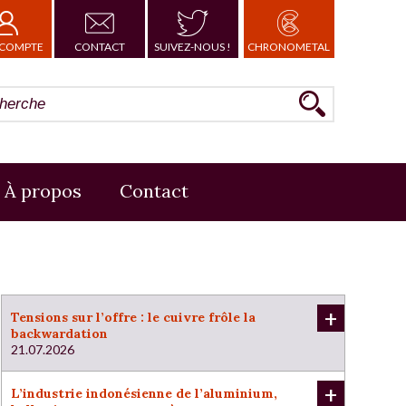
COMPTE
CONTACT
SUIVEZ-NOUS !
CHRONOMETAL
À propos
Contact
+
Tensions sur l’offre : le cuivre frôle la
backwardation
21.07.2026
+
L’industrie indonésienne de l’aluminium,