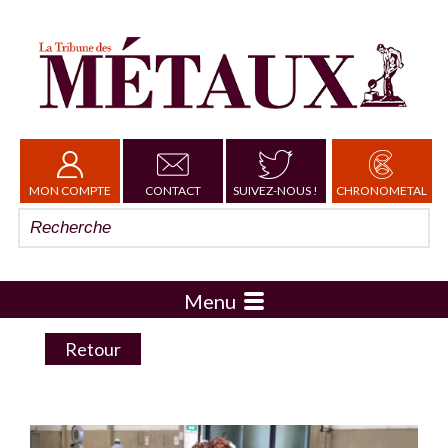
MON COMPTE
CONTACT
SUIVEZ-NOUS !
CHRONOMETAL
Menu
Retour