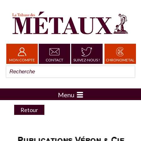
MON COMPTE
CONTACT
SUIVEZ-NOUS !
CHRONOMETAL
Menu
Retour