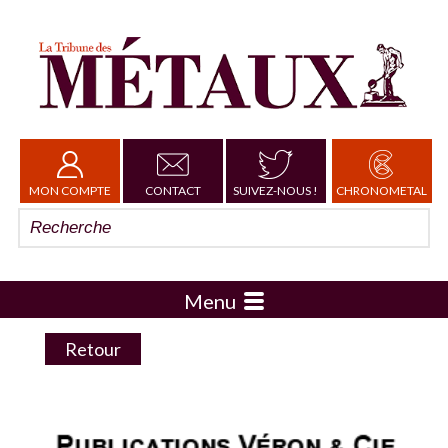
MON COMPTE
CONTACT
SUIVEZ-NOUS !
CHRONOMETAL
Menu
Retour