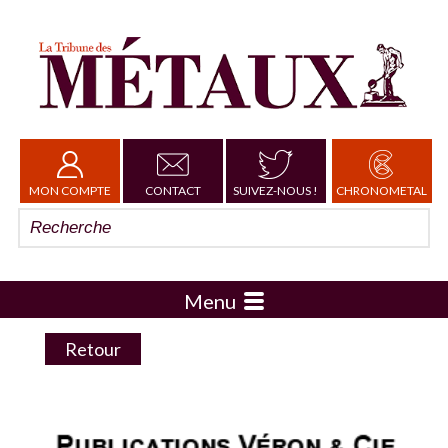
MON COMPTE
CONTACT
SUIVEZ-NOUS !
CHRONOMETAL
Menu
Retour