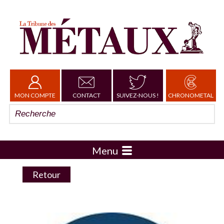
MON COMPTE
CONTACT
SUIVEZ-NOUS !
CHRONOMETAL
Menu
Retour