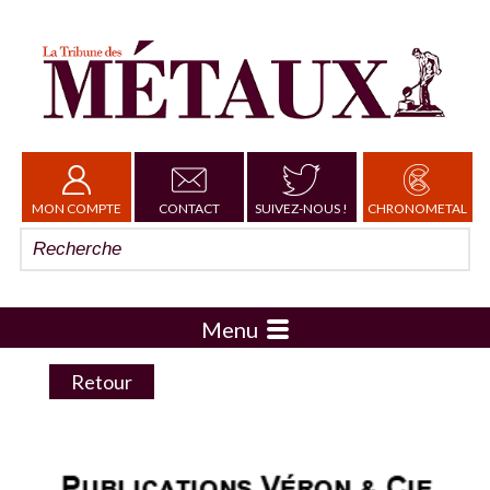
MON COMPTE
CONTACT
SUIVEZ-NOUS !
CHRONOMETAL
Menu
Retour