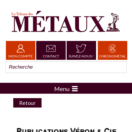
MON COMPTE
CONTACT
SUIVEZ-NOUS !
CHRONOMETAL
Menu
Retour