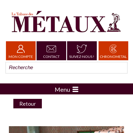
MON COMPTE
CONTACT
SUIVEZ-NOUS !
CHRONOMETAL
Menu
Retour