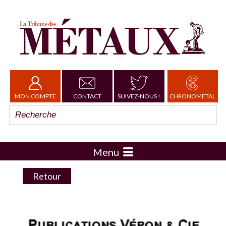
MON COMPTE
CONTACT
SUIVEZ-NOUS !
CHRONOMETAL
Menu
Retour