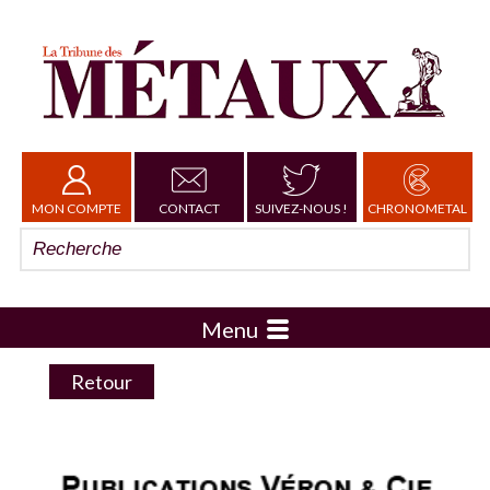
MON COMPTE
CONTACT
SUIVEZ-NOUS !
CHRONOMETAL
Menu
Retour