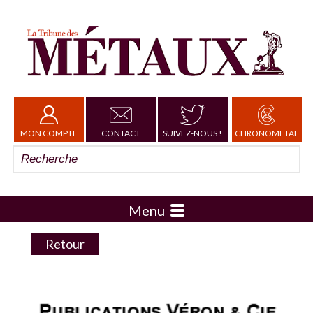
MON COMPTE
CONTACT
SUIVEZ-NOUS !
CHRONOMETAL
Menu
Retour