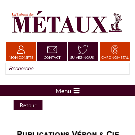
MON COMPTE
CONTACT
SUIVEZ-NOUS !
CHRONOMETAL
Menu
Retour