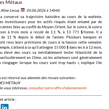
es Métaux
:
Aline Lecuq
05.06.2026 à 14h46
 a conservé sa trajectoire baissière au cours de la matinée,
des investisseurs pour les actifs risqués étant entamé par de
raintes liées au conflit du Moyen-Orient. Sur le cuivre, le cuivre
aison à trois mois a reculé de 1,1 %, à 13 771 $/tonne. Il a
 de 11 % depuis le début de l’année. Plusieurs banques et
ont revu leurs prévisions de cours à la hausse cette semaine.
xemple, s’attend à ce qu’il atteigne 15 000 $ dans les 6 à 12 mois.
u élevé des cours va inévitablement tester l’élasticité de la
articulièrement en Chine, où les acheteurs sont généralement
à s’engager lorsque les cours sont trop hauts », explique Ole
 est réservé aux abonnés des revues suivantes :
DES METAUX
cle vous intéresse,
consultez notre offre d'abonnements
t article :
book
X
LinkedIn