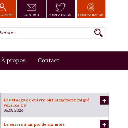
COMPTE
CONTACT
SUIVEZ-NOUS !
CHRONOMETAL
À propos
Contact
+
Les stocks de cuivre ont largement migré
vers les US
06.08.2026
+
Le cuivre à un pic de six mois