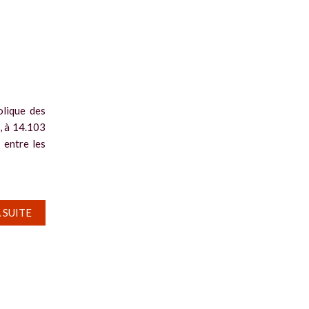
olique des
, à 14.103
 entre les
A SUITE