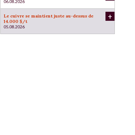
06.08.2026
+
Le cuivre se maintient juste au-dessus de
14.000 $/t
05.08.2026