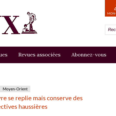
MON 
ues
Revues associées
Abonnez-vous
Moyen-Orient
vre se replie mais conserve des
ctives haussières