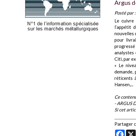
Argus d
Posté par 
Le cuivre
l’appétit 
nouvelles c
pour livr
progressé
analystes 
Citi, par e
« Le nivea
demande, p
réticents 
Hansen,...
Ce contenu
- ARGUS 
Si cet arti
Partager ce
Face