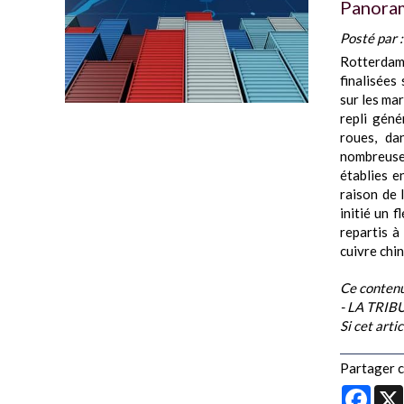
Panoram
Posté par 
Rotterdam
finalisées
sur les mar
repli géné
roues, da
nombreuse
établies e
raison de 
initié un 
repartis à
cuivre chino
Ce contenu
- LA TRI
Si cet arti
Partager ce
Face