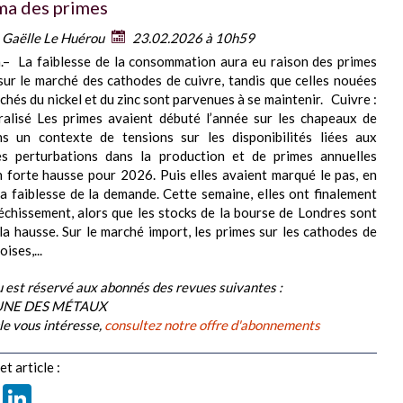
a des primes
:
Gaëlle Le Huérou
23.02.2026 à 10h59
.– La faiblesse de la consommation aura eu raison des primes
 sur le marché des cathodes de cuivre, tandis que celles nouées
chés du nickel et du zinc sont parvenues à se maintenir. Cuivre :
ralisé Les primes avaient débuté l’année sur les chapeaux de
ns un contexte de tensions sur les disponibilités liées aux
s perturbations dans la production et de primes annuelles
n forte hausse pour 2026. Puis elles avaient marqué le pas, en
la faiblesse de la demande. Cette semaine, elles ont finalement
fléchissement, alors que les stocks de la bourse de Londres sont
 la hausse. Sur le marché import, les primes sur les cathodes de
ises,...
 est réservé aux abonnés des revues suivantes :
BUNE DES MÉTAUX
cle vous intéresse,
consultez notre offre d'abonnements
t article :
book
X
LinkedIn