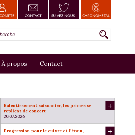
COMPTE
CONTACT
SUIVEZ-NOUS !
CHRONOMETAL
À propos
Contact
+
Ralentissement saisonnier, les primes se
replient de concert
20.07.2026
+
Progression pour le cuivre et l’étain,