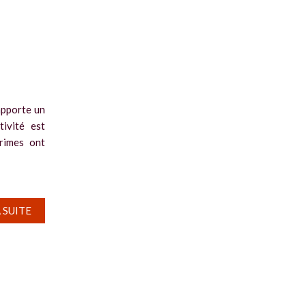
apporte un
tivité est
primes ont
A SUITE