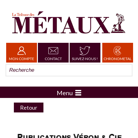
MON COMPTE
CONTACT
SUIVEZ-NOUS !
CHRONOMETAL
Menu
Retour