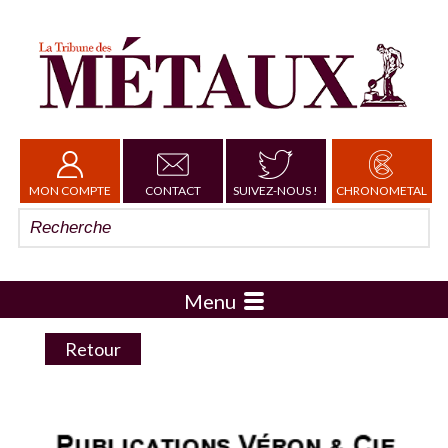
MON COMPTE
CONTACT
SUIVEZ-NOUS !
CHRONOMETAL
Menu
Retour