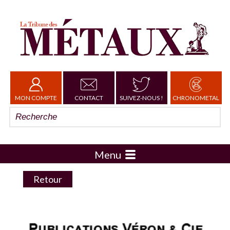
MON COMPTE
CONTACT
SUIVEZ-NOUS !
CHRONOMETAL
Menu
Retour