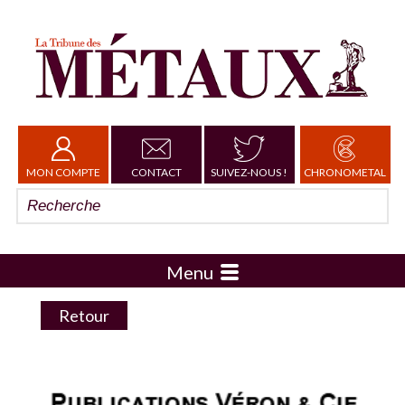
MON COMPTE
CONTACT
SUIVEZ-NOUS !
CHRONOMETAL
Menu
Retour