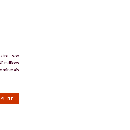
stre : son
40 millions
e minerais
A SUITE