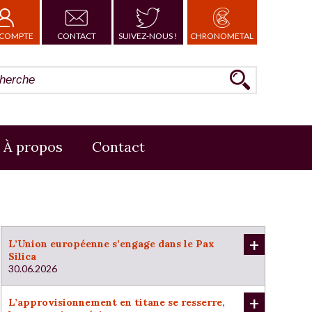
COMPTE
CONTACT
SUIVEZ-NOUS !
CHRONOMETAL
À propos
Contact
+
L’Union européenne s’engage dans le Pax
Silica
30.06.2026
+
L’approvisionnement en titane se resserre,