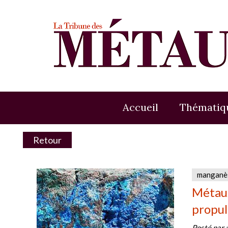
Accueil
Thématiq
Retour
manganè
Métaux
propul
Posté par 