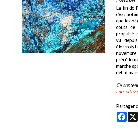
La fin de 
c’est nota
que les né
coûts de 
propulsé l
vu depui
électrolyt
novembre,
précédente
marché spo
début mars,
Ce contenu
consultez 
Partager ce
Face