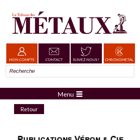
MON COMPTE
CONTACT
SUIVEZ-NOUS !
CHRONOMETAL
Menu
Retour