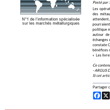
Posté par 
Les opérat
des métau
attendent,
pourraien
politique m
autour de
échanges de
constate O
bénéfices m
« Les livre
Ce contenu
- ARGUS 
Si cet arti
Partager ce
Face