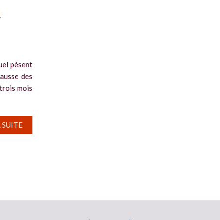
x
uel pèsent
hausse des
 trois mois
A SUITE