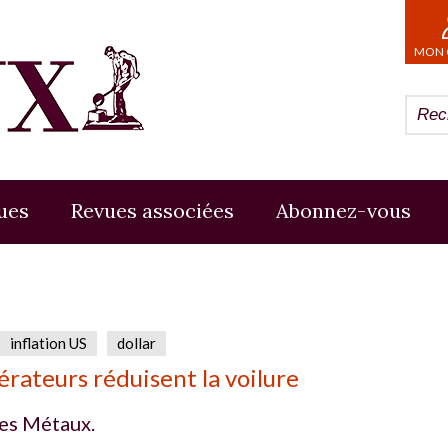
MON 
ues
Revues associées
Abonnez-vous
inflation US
dollar
érateurs réduisent la voilure
es Métaux.