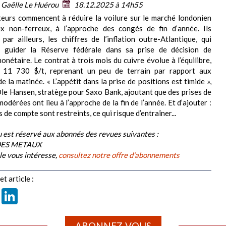
:
Gaëlle Le Huérou
18.12.2025 à 14h55
eurs commencent à réduire la voilure sur le marché londonien
x non-ferreux, à l’approche des congés de fin d’année. Ils
 par ailleurs, les chiffres de l’inflation outre-Atlantique, qui
t guider la Réserve fédérale dans sa prise de décision de
onétaire. Le contrat à trois mois du cuivre évolue à l’équilibre,
 11 730 $/t, reprenant un peu de terrain par rapport aux
 la matinée. « L’appétit dans la prise de positions est timide »,
le Hansen, stratège pour Saxo Bank, ajoutant que des prises de
odérées ont lieu à l’approche de la fin de l’année. Et d’ajouter :
s de compte sont restreints, ce qui risque d’entraîner...
 est réservé aux abonnés des revues suivantes :
DES METAUX
cle vous intéresse,
consultez notre offre d'abonnements
t article :
book
X
LinkedIn
ABONNEZ-VOUS