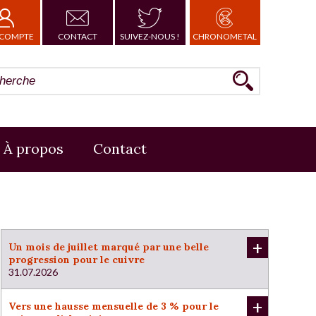
COMPTE
CONTACT
SUIVEZ-NOUS !
CHRONOMETAL
À propos
Contact
+
Un mois de juillet marqué par une belle
progression pour le cuivre
31.07.2026
+
Vers une hausse mensuelle de 3 % pour le