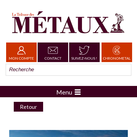
MON COMPTE
CONTACT
SUIVEZ-NOUS !
CHRONOMETAL
Menu
Retour