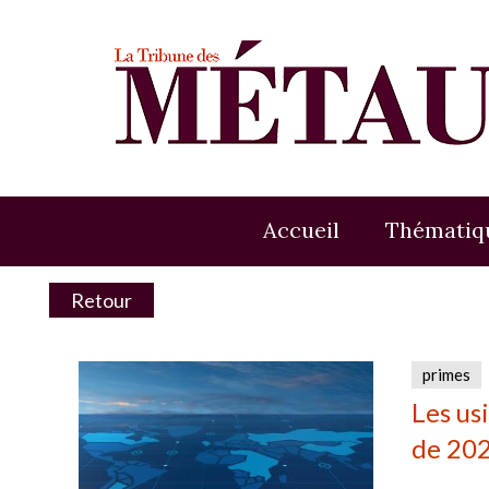
Accueil
Thématiq
Retour
primes
Les us
de 20