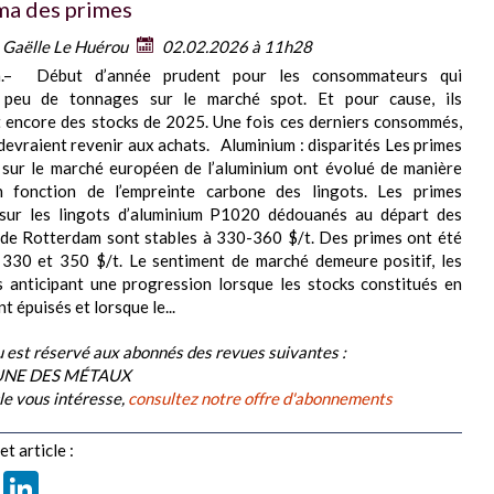
a des primes
:
Gaëlle Le Huérou
02.02.2026 à 11h28
m.– Début d’année prudent pour les consommateurs qui
 peu de tonnages sur le marché spot. Et pour cause, ils
 encore des stocks de 2025. Une fois ces derniers consommés,
 devraient revenir aux achats. Aluminium : disparités Les primes
 sur le marché européen de l’aluminium ont évolué de manière
n fonction de l’empreinte carbone des lingots. Les primes
s sur les lingots d’aluminium P1020 dédouanés au départ des
 de Rotterdam sont stables à 330-360 $/t. Des primes ont été
 330 et 350 $/t. Le sentiment de marché demeure positif, les
 anticipant une progression lorsque les stocks constitués en
 épuisés et lorsque le...
 est réservé aux abonnés des revues suivantes :
BUNE DES MÉTAUX
cle vous intéresse,
consultez notre offre d'abonnements
t article :
book
X
LinkedIn