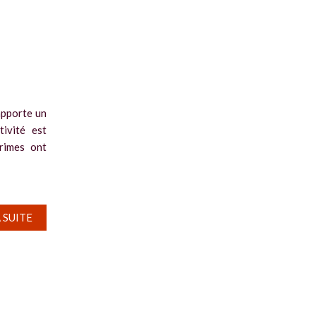
apporte un
tivité est
primes ont
A SUITE