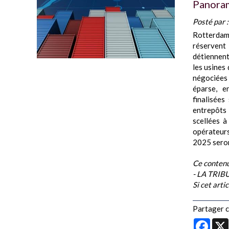
Panoram
Posté par 
Rotterda
réservent
détiennent
les usines
négociées
éparse, e
finalisée
entrepôts
scellées à
opérateurs
2025 seront
Ce contenu
- LA TRI
Si cet arti
Partager ce
Face