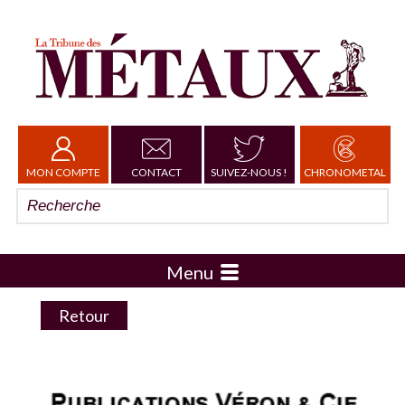
MON COMPTE
CONTACT
SUIVEZ-NOUS !
CHRONOMETAL
Menu
Retour