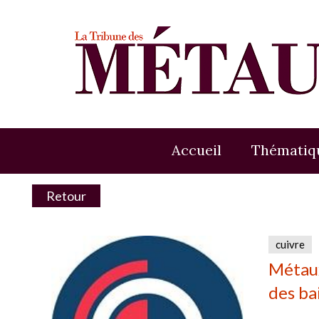
Accueil
Thématiq
Retour
cuivre
Métaux
des ba