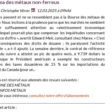
a des métaux non-ferreux
:
Christophe Véron
12.03.2025 à 09h46
s passent et ne se ressemblent pas à la Bourse des métaux de
 Nous incitons à la prudence parce que les marchés ne semblent
er suffisamment attention au ralentissement économique
 lequel pourrait plus que compenser les inquiétudes concernant
nce d’offre », avertit Edward Meir, consultant chez Marex. « C’est
conséquences des droits de douane ; ils paralysent l’activité
e », a-t-il ajouté. La semaine dernière, le contrat de référence
du cuivre a atteint un pic de quatre mois, à 9.739 dollars la
rsque le Président américain a exempté les constructeurs
es des taxes douanières de 25 % sur les importations du
 du Canada (pour un...
 est réservé aux abonnés des revues suivantes :
BUNE DES MÉTAUX
 INFOS METAUX
cle vous intéresse,
consultez notre offre d'abonnements
t article :