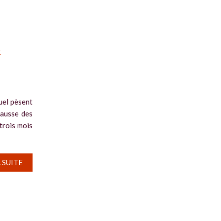
x
uel pèsent
hausse des
 trois mois
A SUITE