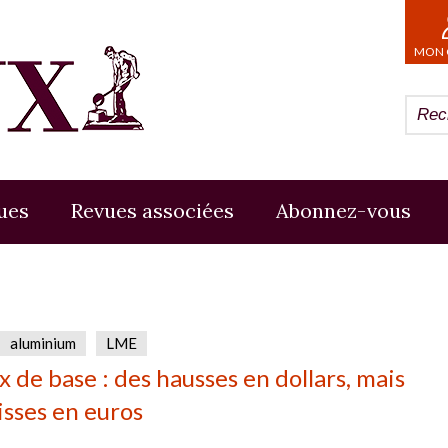
MON 
ues
Revues associées
Abonnez-vous
aluminium
LME
 de base : des hausses en dollars, mais
isses en euros