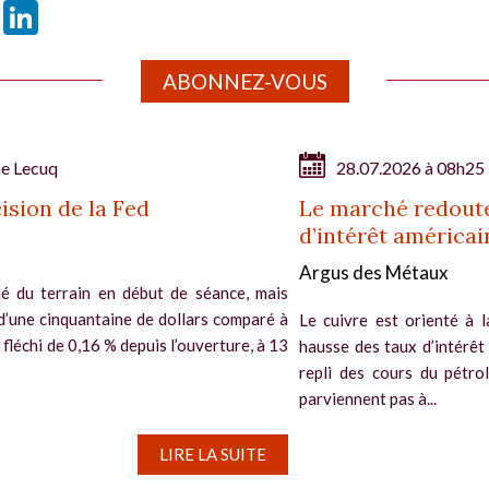
book
X
LinkedIn
ABONNEZ-VOUS
ne Lecuq
28.07.2026 à 08h25
ision de la Fed
Le marché redoute
d’intérêt américai
Argus des Métaux
é du terrain en début de séance, mais
d’une cinquantaine de dollars comparé à
Le cuivre est orienté à l
si fléchi de 0,16 % depuis l’ouverture, à 13
hausse des taux d’intérêt
repli des cours du pétro
parviennent pas à...
LIRE LA SUITE