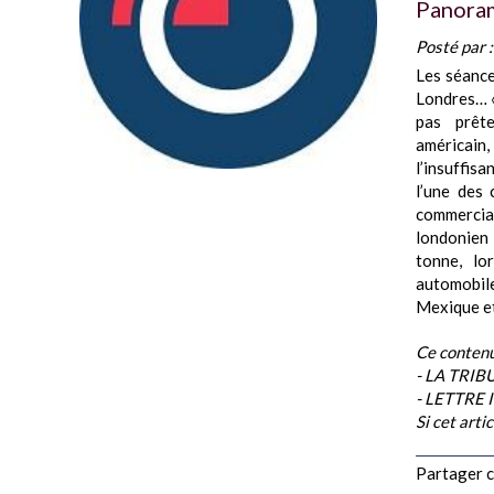
Panoram
Posté par 
Les séance
Londres… «
pas prêt
américain,
l’insuffisa
l’une des 
commercial
londonien 
tonne, lo
automobil
Mexique et
Ce contenu
- LA TRI
- LETTRE
Si cet arti
Partager ce