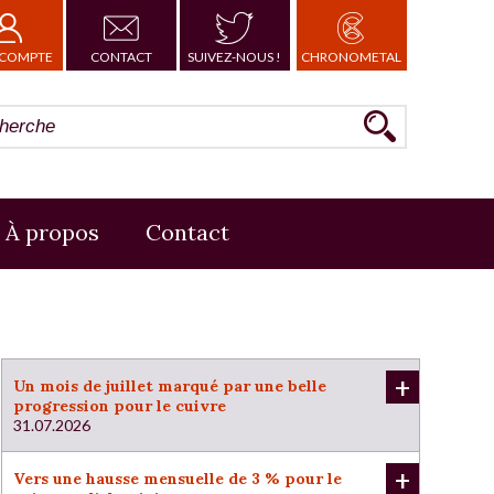
COMPTE
CONTACT
SUIVEZ-NOUS !
CHRONOMETAL
À propos
Contact
+
Un mois de juillet marqué par une belle
progression pour le cuivre
31.07.2026
+
Vers une hausse mensuelle de 3 % pour le