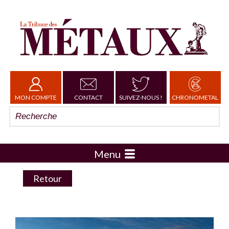
MON COMPTE
CONTACT
SUIVEZ-NOUS !
CHRONOMETAL
Menu
Retour