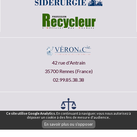
42 rue d'Antrain
35700 Rennes (France)
02.99.85.38.38
Ce site utilise Google Analytics.
En continuant à naviguer, vous nous autorisez à
déposer un cookie à des fins de mesure d'audience..
Mentions légales ®
CGU
CGV
En savoir plus ou s'opposer
|
|
Nos articles
Lettre d'information
Plan du Site