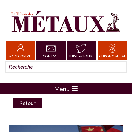
MON COMPTE
CONTACT
SUIVEZ-NOUS !
CHRONOMETAL
Menu
Retour