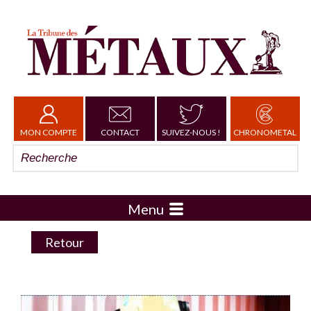
MON COMPTE
CONTACT
SUIVEZ-NOUS !
CHRONOMETAL
Menu
Retour