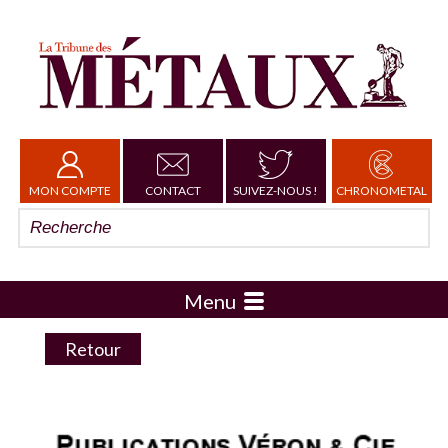
MON COMPTE
CONTACT
SUIVEZ-NOUS !
CHRONOMETAL
Menu
Retour