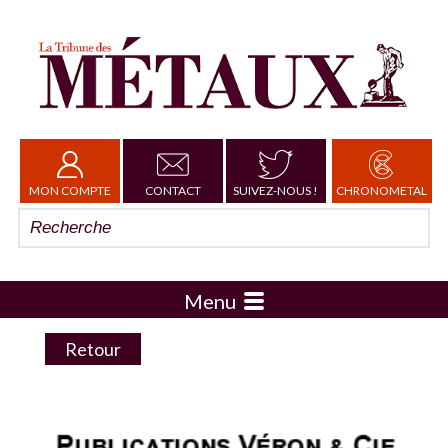
MON COMPTE
CONTACT
SUIVEZ-NOUS !
CHRONOMETAL
Menu
Retour