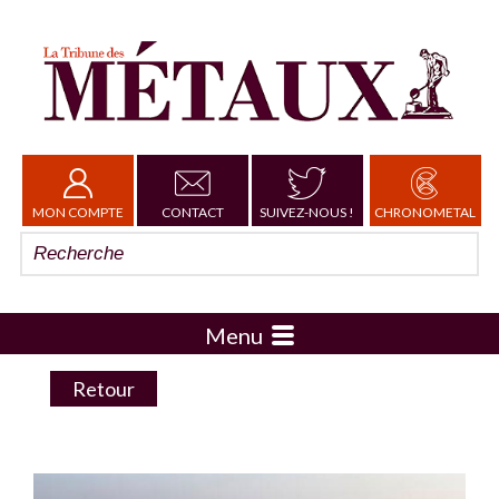
MON COMPTE
CONTACT
SUIVEZ-NOUS !
CHRONOMETAL
Menu
Retour