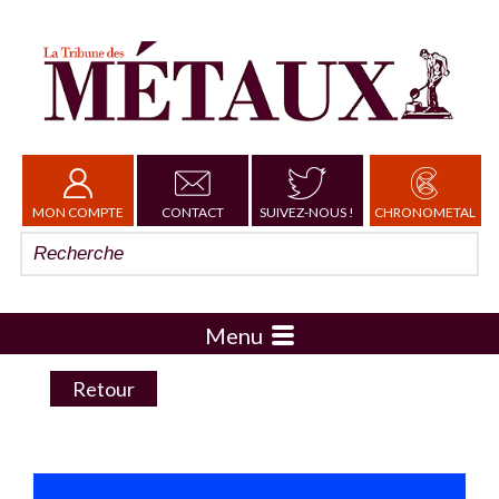
MON COMPTE
CONTACT
SUIVEZ-NOUS !
CHRONOMETAL
Menu
Retour