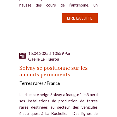
hausse des cours de l’antimoine, un
composant impossible à substituer.
Antimoine : les fabricants chinois de verre
LIRE LA SUITE
photovoltaïque en difficultés La hausse...
15.04.2025 à 10h59 Par
Gaëlle Le Huérou
Solvay se positionne sur les
aimants permanents
Terres rares / France
Le chimiste belge Solvay a inauguré le 8 avril
ses installations de production de terres
rares destinées au secteur des véhicules
électriques, à La Rochelle. Des lignes de