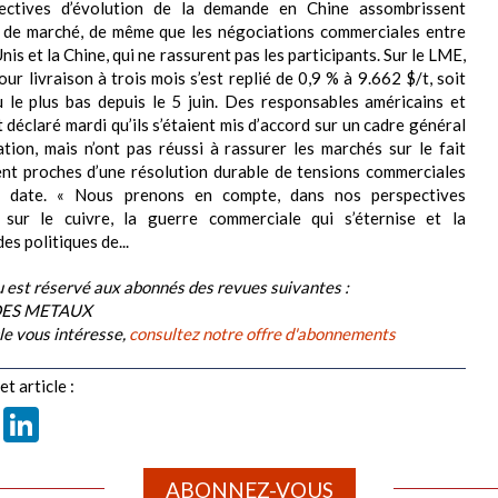
ectives d’évolution de la demande en Chine assombrissent
e de marché, de même que les négociations commerciales entre
nis et la Chine, qui ne rassurent pas les participants. Sur le LME,
our livraison à trois mois s’est replié de 0,9 % à 9.662 $/t, soit
 le plus bas depuis le 5 juin. Des responsables américains et
 déclaré mardi qu’ils s’étaient mis d’accord sur un cadre général
tion, mais n’ont pas réussi à rassurer les marchés sur le fait
ient proches d’une résolution durable de tensions commerciales
 date. « Nous prenons en compte, dans nos perspectives
s sur le cuivre, la guerre commerciale qui s’éternise et la
es politiques de...
 est réservé aux abonnés des revues suivantes :
DES METAUX
cle vous intéresse,
consultez notre offre d'abonnements
t article :
book
X
LinkedIn
ABONNEZ-VOUS