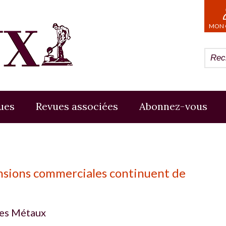
MON 
ues
Revues associées
Abonnez-vous
nsions commerciales continuent de
es Métaux