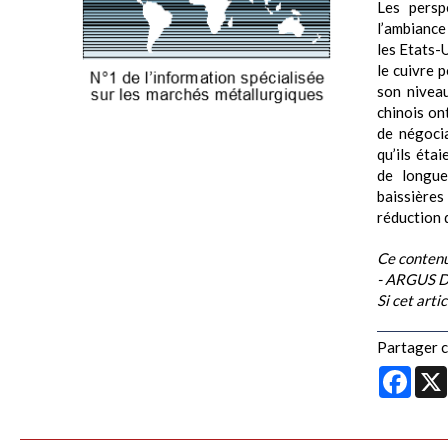
Les persp
l’ambianc
les Etats-U
le cuivre p
son niveau
chinois ont
de négocia
qu’ils éta
de longue
baissière
réduction d
Ce contenu
- ARGUS 
Si cet arti
Partager ce
Face