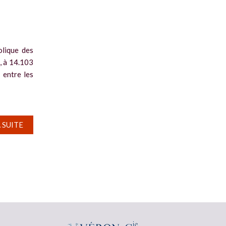
olique des
, à 14.103
 entre les
A SUITE