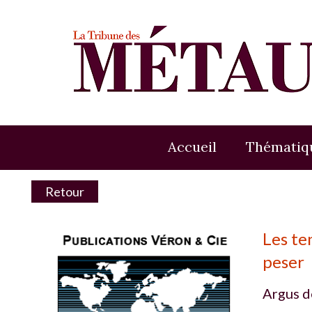
Accueil
Thématiq
Retour
Les te
peser
Argus d