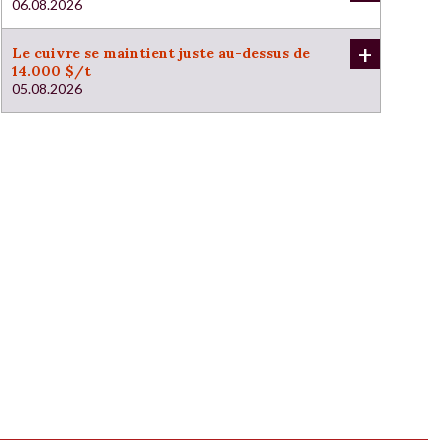
06.08.2026
+
Le cuivre se maintient juste au-dessus de
14.000 $/t
05.08.2026