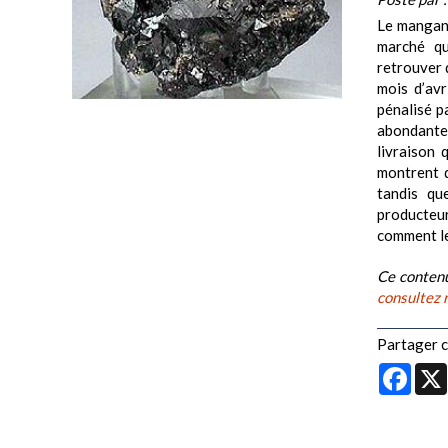
Le manganè
marché qu
retrouver 
mois d’avr
pénalisé p
abondante 
livraison 
montrent d
tandis qu
producteur
comment le
Ce contenu
consultez 
Partager ce
Face