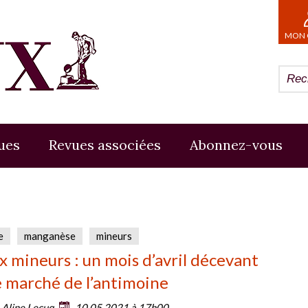
MON 
ues
Revues associées
Abonnez-vous
e
manganèse
mineurs
 mineurs : un mois d’avril décevant
e marché de l’antimoine
:
Aline Lecuq
10.05.2021 à 17h00