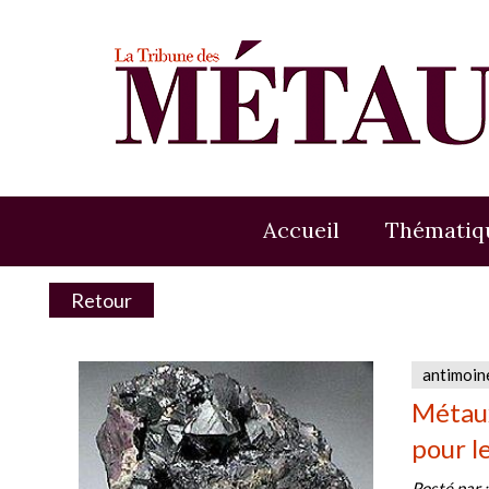
Accueil
Thématiq
Retour
antimoin
Métaux
pour l
Posté par 