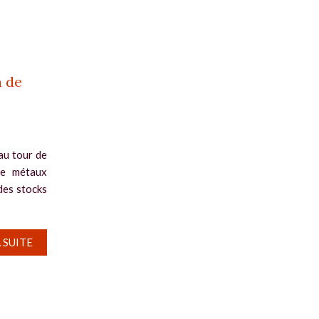
n de
au tour de
de métaux
des stocks
A SUITE