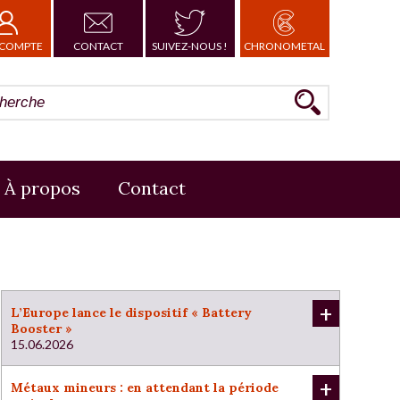
COMPTE
CONTACT
SUIVEZ-NOUS !
CHRONOMETAL
À propos
Contact
+
L’Europe lance le dispositif « Battery
Booster »
15.06.2026
+
Métaux mineurs : en attendant la période