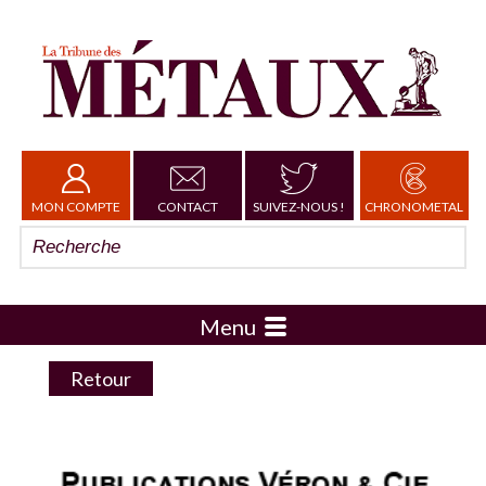
MON COMPTE
CONTACT
SUIVEZ-NOUS !
CHRONOMETAL
Menu
Retour