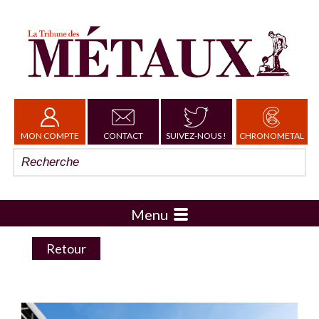
MON COMPTE
CONTACT
SUIVEZ-NOUS !
CHRONOMETAL
Menu
Retour