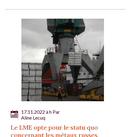
17.11.2022 à h Par
Aline Lecuq
Le LME opte pour le statu quo
concernant les métaux russes