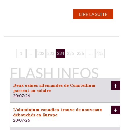
LIRE LA SUITE
1
...
232
233
234
235
236
...
415
FLASH INFOS
+
Deux usines allemandes de Constellium
passent au solaire
20/07/26
Constellium
a annoncé que ses usines allemandes
de Gottmadingen et Singen, spécialisées dans
+
L’aluminium canadien trouve de nouveaux
l’extrusion et les pièces automobiles, seront
débouchés en Europe
désormais approvisionnées par l’énergie solaire
20/07/26
produite localement. Le groupe vient de signer un
Confronté aux taxes douanières imposées par les
contrat d’achat d’électricité à long terme avec la