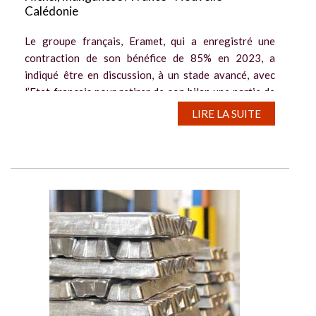
Calédonie
Le groupe français, Eramet, qui a enregistré une
contraction de son bénéfice de 85% en 2023, a
indiqué être en discussion, à un stade avancé, avec
l’Etat français pour retirer de son bilan une partie de
la dette liée à sa filiale...
LIRE LA SUITE