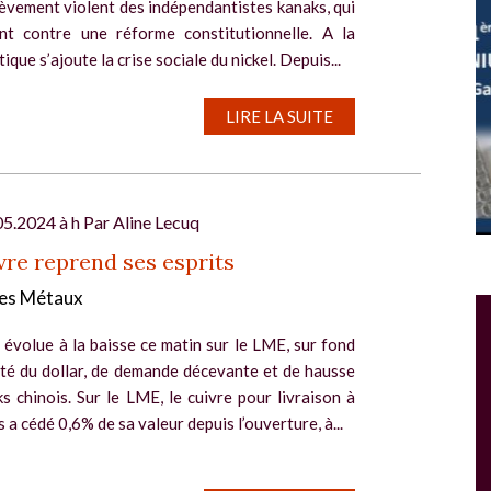
èvement violent des indépendantistes kanaks, qui
ent contre une réforme constitutionnelle. A la
tique s’ajoute la crise sociale du nickel. Depuis...
LIRE LA SUITE
05.2024 à h Par
Aline Lecuq
vre reprend ses esprits
es Métaux
Salon Industrie Grand Ouest
Du 06/10/2026 au 08/10/2026
 évolue à la baisse ce matin sur le LME, sur fond
ité du dollar, de demande décevante et de hausse
s chinois. Sur le LME, le cuivre pour livraison à
s a cédé 0,6% de sa valeur depuis l’ouverture, à...