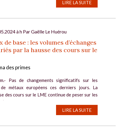
LIRE LA SUITE
05.2024 à h Par
Gaëlle Le Huérou
 de base : les volumes d’échanges
riés par la hausse des cours sur le
a des primes
m.- Pas de changements significatifs sur les
 de métaux européens ces derniers jours. La
e des cours sur le LME continue de peser sur les
d’échanges. Les tensions sur les disponibilités
 le...
LIRE LA SUITE