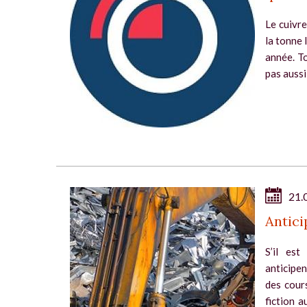
Le cuivre
la tonne 
année. To
pas aussi
21.
Antici
S’il est
anticipe
des cours
fiction 