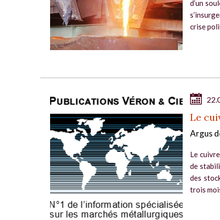
d’un soul
s’insurg
crise poli
22.
Le cui
Argus d
Le cuivre
de stabil
des stock
trois moi