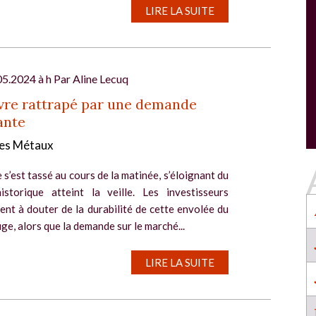
SALON INDUSTRIE GRAND OUEST :
LIRE LA SUITE
l
RENCONTREZ VOS PARTENAIRES POUR
CONSTRUIRE L'INDUSTRIE DE DEMAIN !
Le rendez-vous business incontournable de
l’industrie dans l’Ouest revient du 6 au 8 octob
05.2024 à h Par
Aline Lecuq
2026 à Nantes !
vre rattrapé par une demande
EN SAVOIR PLUS
ante
Salon Industrie Grand Ouest
es Métaux
Du 06/10/2026 au 08/10/2026
 s’est tassé au cours de la matinée, s’éloignant du
istorique atteint la veille. Les investisseurs
nt à douter de la durabilité de cette envolée du
ge, alors que la demande sur le marché...
SALON INDUSTRIE GRAND OUEST :
LIRE LA SUITE
RENCONTREZ VOS PARTENAIRES POUR
CONSTRUIRE L'INDUSTRIE DE DEMAIN !
Le rendez-vous business incontournable de