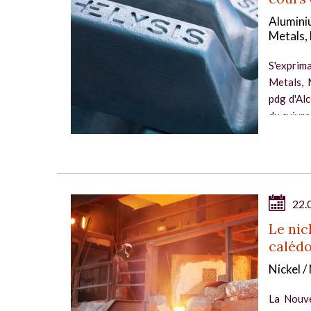
Alumini
Metals, 
S'exprim
Metals, 
pdg d'Alc
du cuivre
22.
Le nic
caléd
Nickel 
La Nouve