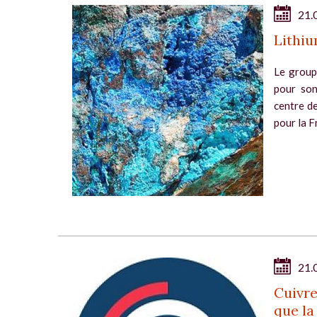
21.
Lithiu
Le group
pour son
centre d
pour la F
21.
Cuivre
que l