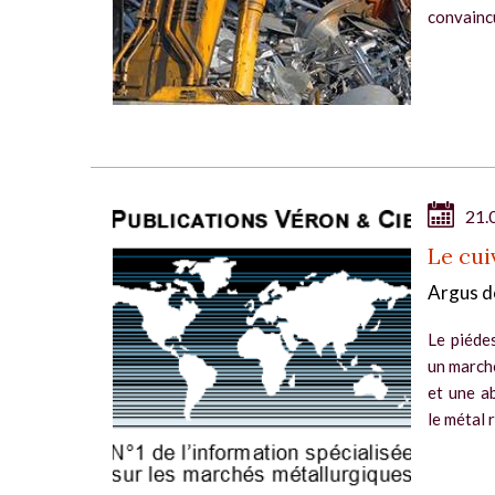
convaincu
21.
Le cui
Argus d
Le piédes
un marché
et une a
le métal r