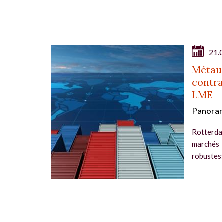
21.
Métaux
contra
LME
Panoram
Rotterda
marchés
robustess
volumes 
demeurent