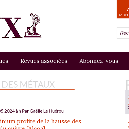
MON 
ues
Revues associées
Abonnez-vous
E DES MÉTAUX
05.2024 à h Par
Gaëlle Le Huérou
inium profite de la hausse des
du cuivre [Alcoa]