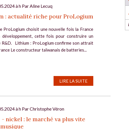
l’industrie dans l’Ouest revient du 6 au 8 octob
2026 à Nantes !
05.2024 à h Par
Aline Lecuq
EN SAVOIR PLUS
m : actualité riche pour ProLogium
e ProLogium choisit une nouvelle fois la France
 développement, cette fois pour construire un
e R&D. Lithium : ProLogium confirme son attrait
rance Le constructeur taïwanais de batteries...
l
LIRE LA SUITE
05.2024 à h Par
Christophe Véron
 - nickel : le marché va plus vite
a musique