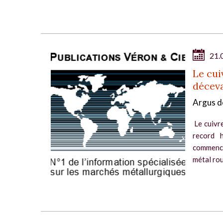
21.
Le cui
décev
Argus d
Le cuivre
record h
commence
métal rou